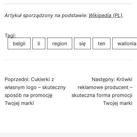
Artykuł sporządzony na podstawie:
Wikipedia (PL)
.
Tagi:
belgii
li
region
się
ten
wallonia
Nawigacja
Poprzedni:
Cukierki z
Następny:
Krówki
wpisu
własnym logo – skuteczny
reklamowe producent –
sposób na promocję
skuteczna forma promocji
Twojej marki
Twojej marki