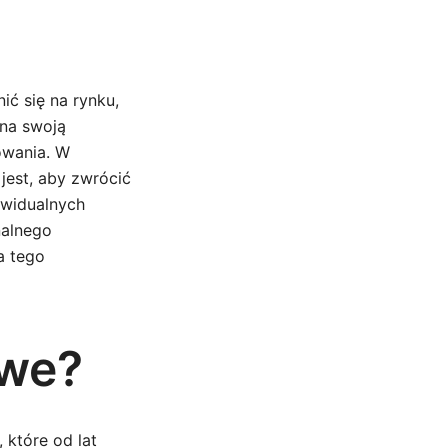
ć się na rynku,
 na swoją
kowania. W
est, aby zwrócić
ywidualnych
nalnego
a tego
owe?
, które od lat