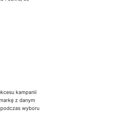
ukcesu kampanii
ą markę z danym
ę podczas wyboru