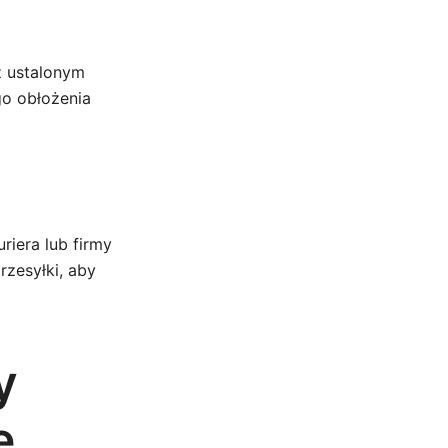
z ustalonym
go obłożenia
riera lub firmy
rzesyłki, aby
y
ę