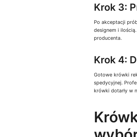
Krok 3: 
Po akceptacji pró
designem i ilością
producenta.
Krok 4: 
Gotowe krówki rek
spedycyjnej. Prof
krówki dotarły w 
Krówk
wybór