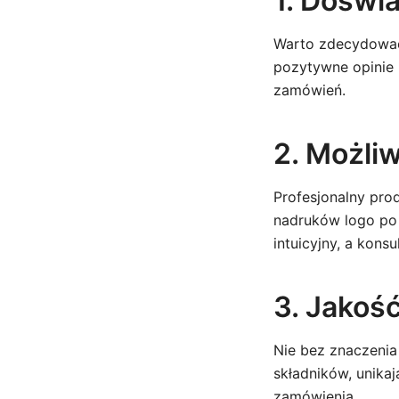
1. Doświ
Warto zdecydować 
pozytywne opinie 
zamówień.
2. Możliw
Profesjonalny pro
nadruków logo po 
intuicyjny, a kons
3. Jakoś
Nie bez znaczenia 
składników, unika
zamówienia.