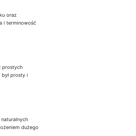
ku oraz
a i terminowość
d prostych
był prosty i
 naturalnych
złożeniem dużego