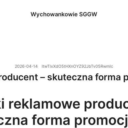
Wychowankowie SGGW
2026-04-14
ItwTIxXdO5tHXnOYZ92JbTv05RwmIc
oducent – skuteczna forma p
i reklamowe produc
czna forma promocj