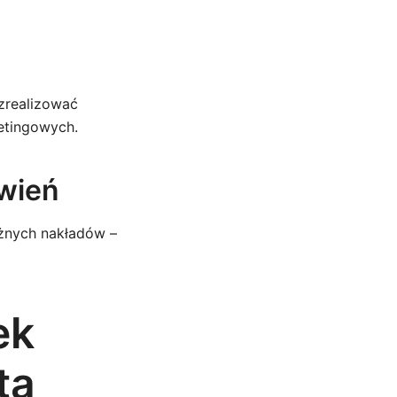
 zrealizować
etingowych.
ówień
żnych nakładów –
ek
ta