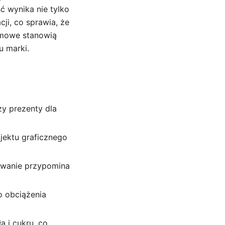
ć wynika nie tylko
ji, co sprawia, że
lamowe stanowią
 marki.
zy prezenty dla
jektu graficznego
owanie przypomina
o obciążenia
 i cukru, co