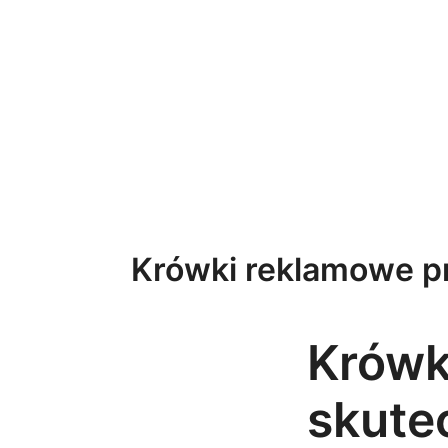
Przejdź
do
treści
Krówki reklamowe pr
Krówk
skute