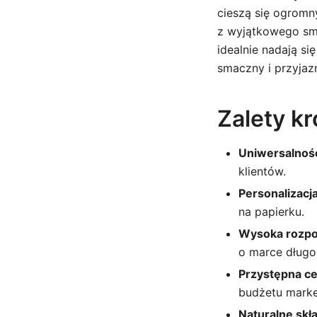
cieszą się ogromn
z wyjątkowego smak
idealnie nadają s
smaczny i przyja
Zalety k
Uniwersalnoś
klientów.
Personalizacja
na papierku.
Wysoka rozpo
o marce długo
Przystępna ce
budżetu mark
Naturalne skła