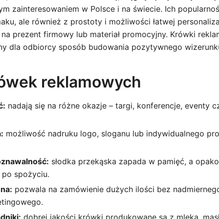
ym zainteresowaniem w Polsce i na świecie. Ich popularnoś
u, ale również z prostoty i możliwości łatwej personalizac
ię na prezent firmowy lub materiał promocyjny. Krówki rek
zny dla odbiorcy sposób budowania pozytywnego wizerunku
rówek reklamowych
ć:
nadają się na różne okazje – targi, konferencje, eventy c
:
możliwość nadruku logo, sloganu lub indywidualnego pro
znawalność:
słodka przekąska zapada w pamięć, a opak
 po spożyciu.
na:
pozwala na zamówienie dużych ilości bez nadmierneg
etingowego.
dniki:
dobrej jakości krówki produkowane są z mleka, masła