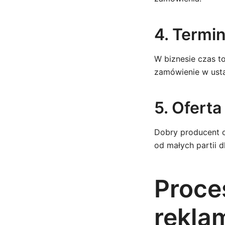
4. Termin
W biznesie czas to
zamówienie w usta
5. Ofert
Dobry producent o
od małych partii d
Proce
rekla