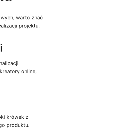
owych, warto znać
izacji projektu.
i
alizacji
kreatory online,
bki krówek z
go produktu.