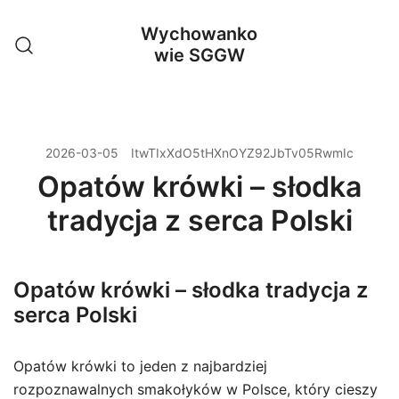
Przejdź
Wychowanko
do
wie SGGW
treści
2026-03-05
ItwTIxXdO5tHXnOYZ92JbTv05RwmIc
Opatów krówki – słodka
tradycja z serca Polski
Opatów krówki – słodka tradycja z
serca Polski
Opatów krówki to jeden z najbardziej
rozpoznawalnych smakołyków w Polsce, który cieszy