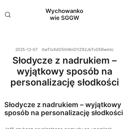
Przejdź
Wychowanko
do
wie SGGW
treści
2025-12-07
ItwTIxXdO5tHXnOYZ92JbTv05RwmIc
Słodycze z nadrukiem –
wyjątkowy sposób na
personalizację słodkości
Słodycze z nadrukiem – wyjątkowy
sposób na personalizację słodkości