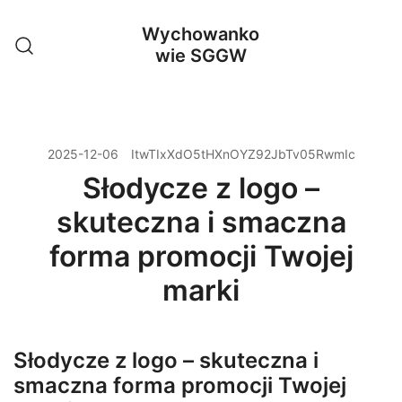
Przejdź
Wychowanko
do
wie SGGW
treści
2025-12-06
ItwTIxXdO5tHXnOYZ92JbTv05RwmIc
Słodycze z logo –
skuteczna i smaczna
forma promocji Twojej
marki
Słodycze z logo – skuteczna i
smaczna forma promocji Twojej