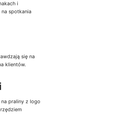
makach i
 na spotkania
rawdzają się na
a klientów.
i
na praliny z logo
arzędziem