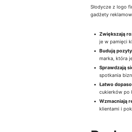
Słodycze z logo f
gadżety reklamowe
Zwiększają r
je w pamięci 
Budują pozyty
marka, która j
Sprawdzają si
spotkania biz
Łatwo dopaso
cukierków po 
Wzmacniają r
klientami i po