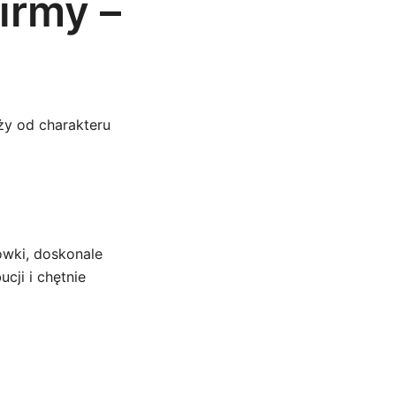
irmy –
ży od charakteru
ówki, doskonale
cji i chętnie