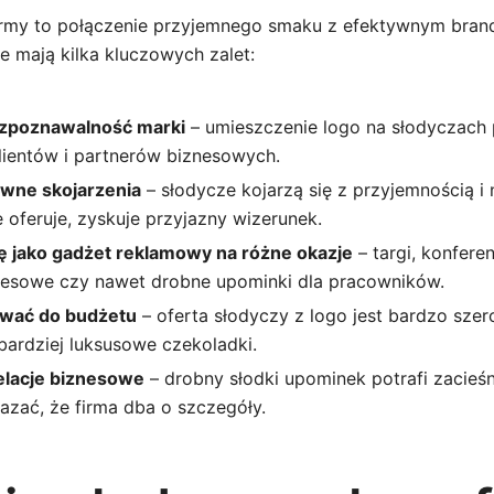
irmy to połączenie przyjemnego smaku z efektywnym bran
 mają kilka kluczowych zalet:
ozpoznawalność marki
– umieszczenie logo na słodyczach 
klientów i partnerów biznesowych.
wne skojarzenia
– słodycze kojarzą się z przyjemnością i
e oferuje, zyskuje przyjazny wizerunek.
ę jako gadżet reklamowy na różne okazje
– targi, konferen
nesowe czy nawet drobne upominki dla pracowników.
wać do budżetu
– oferta słodyczy z logo jest bardzo szer
bardziej luksusowe czekoladki.
elacje biznesowe
– drobny słodki upominek potrafi zacieśn
kazać, że firma dba o szczegóły.