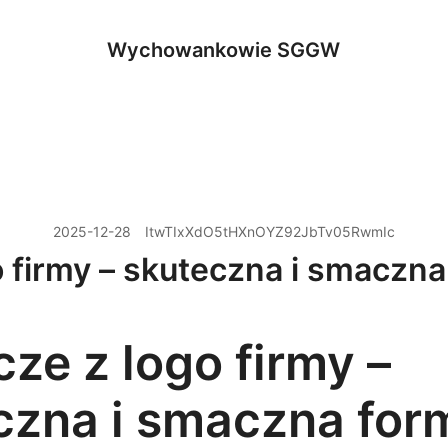
Wychowankowie SGGW
2025-12-28
ItwTIxXdO5tHXnOYZ92JbTv05RwmIc
o firmy – skuteczna i smaczna
ze z logo firmy –
czna i smaczna for