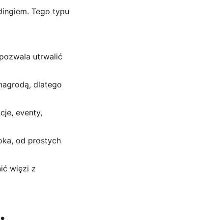
dingiem. Tego typu
pozwala utrwalić
 nagrodą, dlatego
cje, eventy,
oka, od prostych
ić więzi z