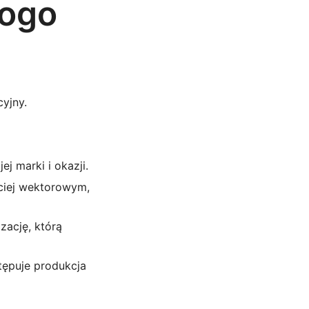
logo
cyjny.
ej marki i okazji.
ciej wektorowym,
zację, którą
stępuje produkcja