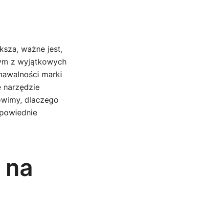
ksza, ważne jest,
nym z wyjątkowych
awalności marki
e narzędzie
ówimy, dlaczego
dpowiednie
 na