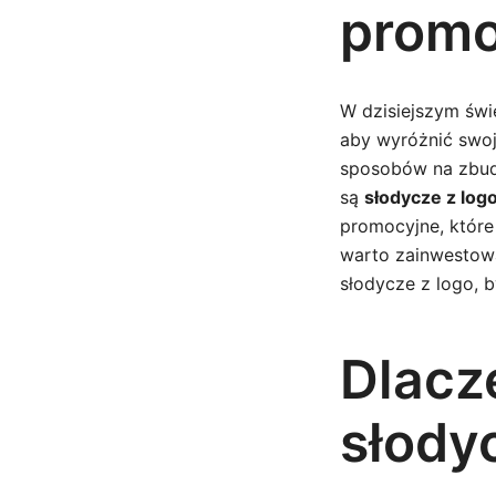
promo
W dzisiejszym świe
aby wyróżnić swoj
sposobów na zbud
są
słodycze z logo
promocyjne, które
warto zainwestowa
słodycze z logo, 
Dlacz
słodyc