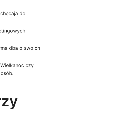
achęcają do
etingowych
irma dba o swoich
 Wielkanoc czy
posób.
rzy