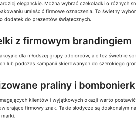
bardziej eleganckie. Można wybrać czekoladki o różnych s
opakowaniu umieścić firmowe oznaczenia. To świetny wybór
ko dodatek do prezentów świątecznych.
żelki z firmowym brandingiem
akcyjne dla młodszej grupy odbiorców, ale też świetnie sp
ch lub podczas kampanii skierowanych do szerokiego gron
izowane praliny i bombonierk
ymagających klientów i wyjątkowych okazji warto postawić 
awierające firmowy znak. Takie słodycze są doskonałym n
 marki.