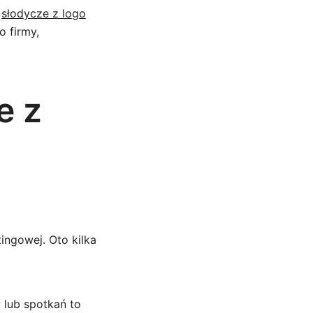
a
słodycze z logo
o firmy,
e z
tingowej. Oto kilka
lub spotkań to