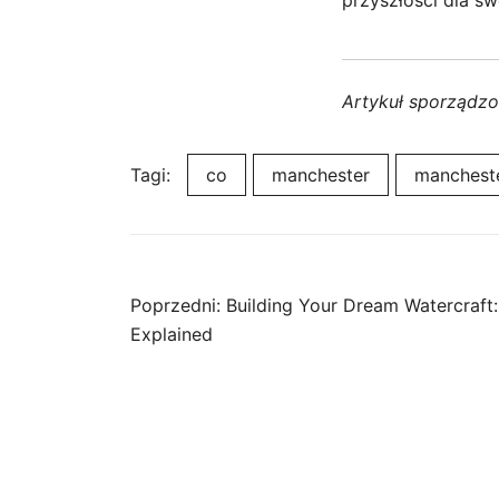
przyszłości dla s
Artykuł sporządz
Tagi:
co
manchester
manchest
Nawigacja
Poprzedni:
Building Your Dream Watercraft
Explained
wpisu