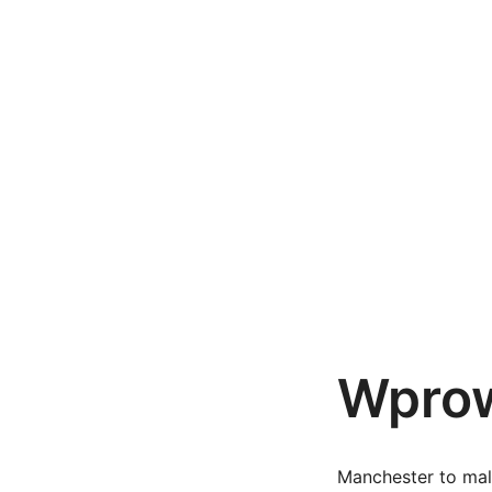
Przejdź
do
treści
Wpro
Manchester to mal