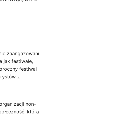
wnie zaangażowani
 jak festiwale,
oroczny festiwal
urystów z
organizacji non-
połeczność, która