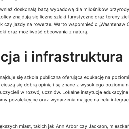
ównież doskonałą bazą wypadową dla miłośników przyrody
icy znajdują się liczne szlaki turystyczne oraz tereny zie
 czy jazdy na rowerze. Warto wspomnieć o „Washtenaw Co
doki oraz możliwość obcowania z naturą.
ja i infrastruktura
ajduje się szkoła publiczna oferująca edukację na pozio
e cieszą się dobrą opinią i są znane z wysokiego poziomu 
czycieli w rozwój uczniów. Lokalne instytucje edukacyjne
my pozalekcyjne oraz wydarzenia mające na celu integrac
większych miast, takich jak Ann Arbor czy Jackson, mieszk