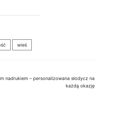
ość
wieś
ym nadrukiem – personalizowana słodycz na
każdą okazję