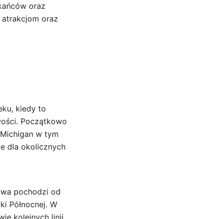
szkańców oraz
, atrakcjom oraz
eku, kiedy to
wości. Początkowo
w Michigan w tym
we dla okolicznych
azwa pochodzi od
ki Północnej. W
e kolejnych linii