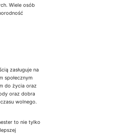
ch. Wiele osób
żnorodność
ścią zasługuje na
om społecznym
ym do życia oraz
rody oraz dobra
e czasu wolnego.
ester to nie tylko
lepszej