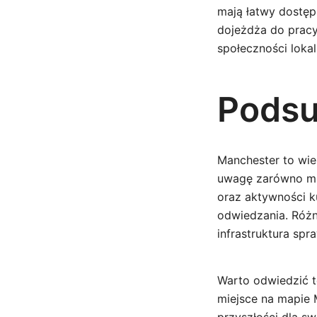
mają łatwy dostęp
dojeżdża do pracy
społeczności lokal
Pods
Manchester to wieś
uwagę zarówno mie
oraz aktywności k
odwiedzania. Różn
infrastruktura sp
Warto odwiedzić tę
miejsce na mapie M