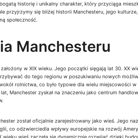
 bogatą historię i unikalny charakter, który przyciąga mie
le przyjrzymy się bliżej historii Manchesteru, jego kulturze
ną społeczność.
ria Manchesteru
założony w XIX wieku. Jego początki sięgają lat 30. XX wi
 przybywać do tego regionu w poszukiwaniu nowych możli
ę wokół rolnictwa, co było typowe dla wielu miejscowości 
m lat, Manchester zyskał na znaczeniu jako centrum handlo
w.
hester został oficjalnie zarejestrowany jako wieś. Jego n
lii, co odzwierciedla wpływy europejskie na rozwój Amery
X wieku wieś zaczęła się dynamicznie rozwijać dzięki budowi