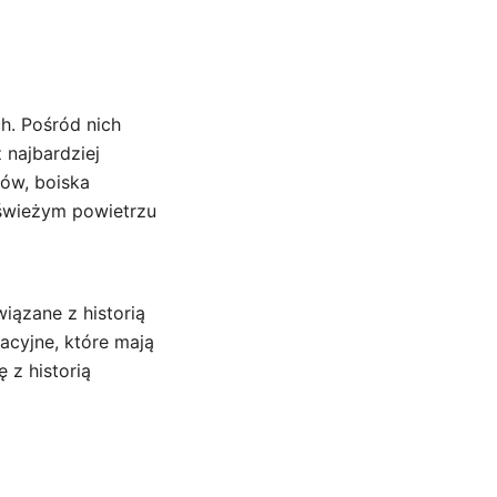
h. Pośród nich
 najbardziej
ków, boiska
 świeżym powietrzu
iązane z historią
cyjne, które mają
 z historią