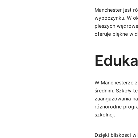
Manchester jest r
wypoczynku. W okol
pieszych wędrówek
oferuje piękne wi
Edukac
W Manchesterze zn
średnim. Szkoły t
zaangażowania nau
różnorodne progra
szkolnej.
Dzięki bliskości 