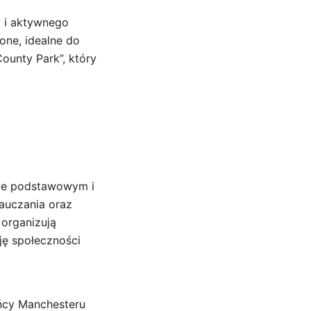
 i aktywnego
lone, idealne do
unty Park”, który
mie podstawowym i
nauczania oraz
 organizują
ję społeczności
ańcy Manchesteru