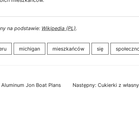
woich mieszkańców.
ony na podstawie:
Wikipedia (PL)
.
eru
michigan
mieszkańców
się
społeczn
: Aluminum Jon Boat Plans
Następny:
Cukierki z własn