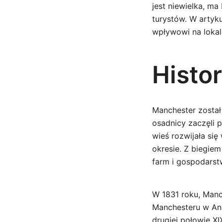
jest niewielka, ma
turystów. W artyku
wpływowi na lokal
Histo
Manchester został 
osadnicy zaczęli
wieś rozwijała si
okresie. Z biegie
farm i gospodarst
W 1831 roku, Manc
Manchesteru w Ang
drugiej połowie XI