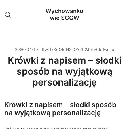
Przejdź
Wychowanko
do
wie SGGW
treści
2026-04-19
ItwTIxXdO5tHXnOYZ92JbTv05RwmIc
Krówki z napisem – słodki
sposób na wyjątkową
personalizację
Krówki z napisem – słodki sposób
na wyjątkową personalizację