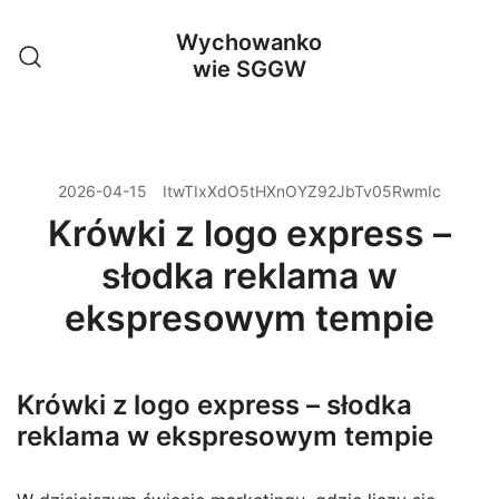
Przejdź
Wychowanko
do
wie SGGW
treści
2026-04-15
ItwTIxXdO5tHXnOYZ92JbTv05RwmIc
Krówki z logo express –
słodka reklama w
ekspresowym tempie
Krówki z logo express – słodka
reklama w ekspresowym tempie