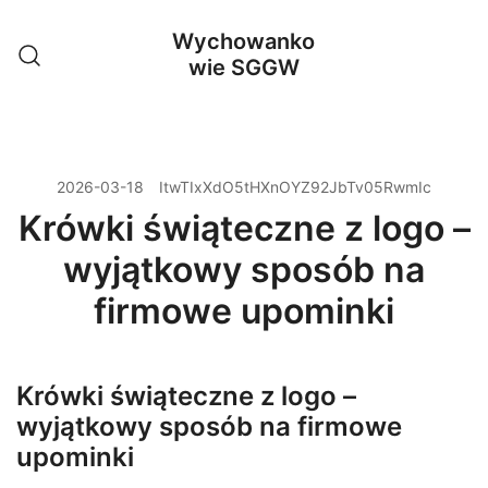
Przejdź
Wychowanko
do
wie SGGW
treści
2026-03-18
ItwTIxXdO5tHXnOYZ92JbTv05RwmIc
Krówki świąteczne z logo –
wyjątkowy sposób na
firmowe upominki
Krówki świąteczne z logo –
wyjątkowy sposób na firmowe
upominki