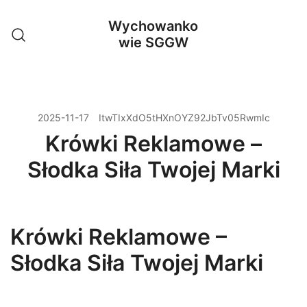
Przejdź
Wychowanko
do
wie SGGW
treści
2025-11-17
ItwTIxXdO5tHXnOYZ92JbTv05RwmIc
Krówki Reklamowe –
Słodka Siła Twojej Marki
Krówki Reklamowe –
Słodka Siła Twojej Marki