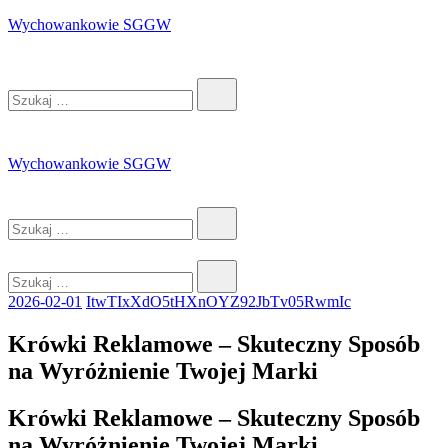
Przejdź
Wychowankowie SGGW
do
treści
Szukaj…
Wychowankowie SGGW
Szukaj…
Szukaj…
2026-02-01
ItwTIxXdO5tHXnOYZ92JbTv05RwmIc
Krówki Reklamowe – Skuteczny Sposób
na Wyróżnienie Twojej Marki
Krówki Reklamowe – Skuteczny Sposób
na Wyróżnienie Twojej Marki