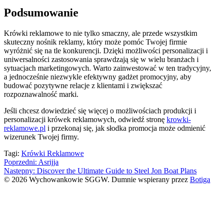
Podsumowanie
Krówki reklamowe to nie tylko smaczny, ale przede wszystkim
skuteczny nośnik reklamy, który może pomóc Twojej firmie
wyróżnić się na tle konkurencji. Dzięki możliwości personalizacji i
uniwersalności zastosowania sprawdzają się w wielu branżach i
sytuacjach marketingowych. Warto zainwestować w ten tradycyjny,
a jednocześnie niezwykle efektywny gadżet promocyjny, aby
budować pozytywne relacje z klientami i zwiększać
rozpoznawalność marki.
Jeśli chcesz dowiedzieć się więcej o możliwościach produkcji i
personalizacji krówek reklamowych, odwiedź stronę
krowki-
reklamowe.pl
i przekonaj się, jak słodka promocja może odmienić
wizerunek Twojej firmy.
Tagi:
Krówki Reklamowe
Nawigacja
Poprzedni:
Asrijja
Następny:
Discover the Ultimate Guide to Steel Jon Boat Plans
wpisu
© 2026 Wychowankowie SGGW. Dumnie wspierany przez
Botiga