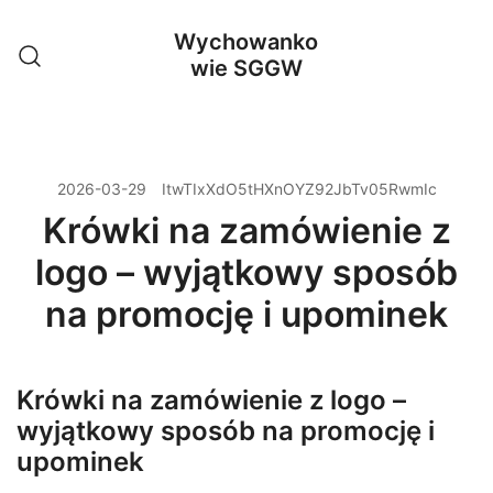
Przejdź
Wychowanko
do
wie SGGW
treści
2026-03-29
ItwTIxXdO5tHXnOYZ92JbTv05RwmIc
Krówki na zamówienie z
logo – wyjątkowy sposób
na promocję i upominek
Krówki na zamówienie z logo –
wyjątkowy sposób na promocję i
upominek