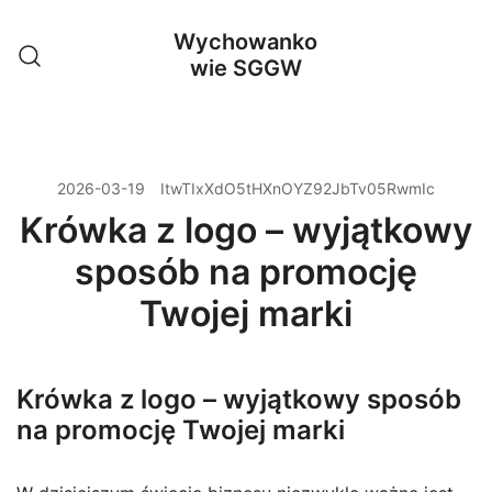
Przejdź
Wychowanko
do
wie SGGW
treści
2026-03-19
ItwTIxXdO5tHXnOYZ92JbTv05RwmIc
Krówka z logo – wyjątkowy
sposób na promocję
Twojej marki
Krówka z logo – wyjątkowy sposób
na promocję Twojej marki