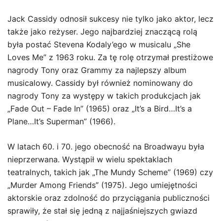
Jack Cassidy odnosił sukcesy nie tylko jako aktor, lecz
także jako reżyser. Jego najbardziej znaczącą rolą
była postać Stevena Kodaly’ego w musicalu „She
Loves Me” z 1963 roku. Za tę rolę otrzymał prestiżowe
nagrody Tony oraz Grammy za najlepszy album
musicalowy. Cassidy był również nominowany do
nagrody Tony za występy w takich produkcjach jak
„Fade Out – Fade In” (1965) oraz „It’s a Bird…It’s a
Plane…It’s Superman” (1966).
W latach 60. i 70. jego obecność na Broadwayu była
nieprzerwana. Wystąpił w wielu spektaklach
teatralnych, takich jak „The Mundy Scheme” (1969) czy
„Murder Among Friends” (1975). Jego umiejętności
aktorskie oraz zdolność do przyciągania publiczności
sprawiły, że stał się jedną z najjaśniejszych gwiazd