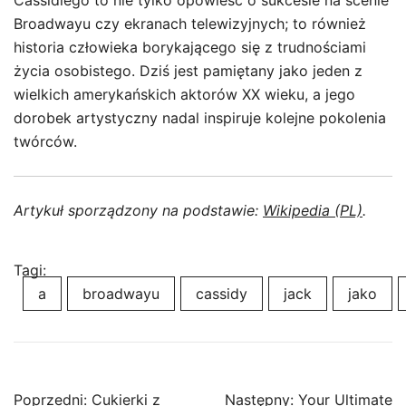
Cassidiego to nie tylko opowieść o sukcesie na scenie
Broadwayu czy ekranach telewizyjnych; to również
historia człowieka borykającego się z trudnościami
życia osobistego. Dziś jest pamiętany jako jeden z
wielkich amerykańskich aktorów XX wieku, a jego
dorobek artystyczny nadal inspiruje kolejne pokolenia
twórców.
Artykuł sporządzony na podstawie:
Wikipedia (PL)
.
Tagi:
a
broadwayu
cassidy
jack
jako
Nawigacja
Poprzedni:
Cukierki z
Następny:
Your Ultimate