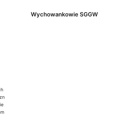
Wychowankowie SGGW
ch
zn
ie
em