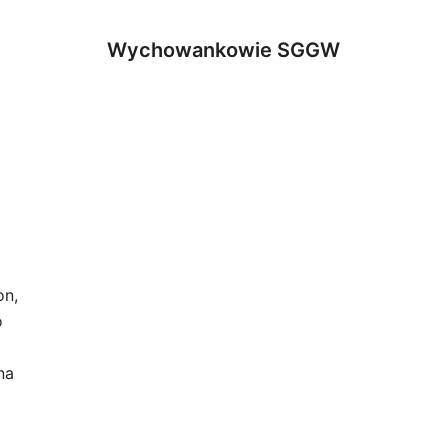
Wychowankowie SGGW
on,
o
na