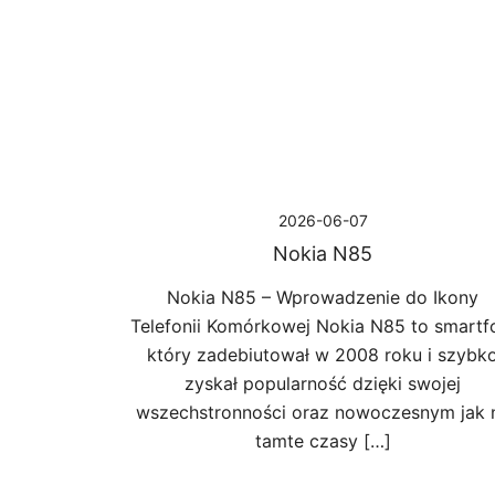
Przejdź
do
treści
2026-06-07
Nokia N85
Nokia N85 – Wprowadzenie do Ikony
Telefonii Komórkowej Nokia N85 to smartf
który zadebiutował w 2008 roku i szybk
zyskał popularność dzięki swojej
wszechstronności oraz nowoczesnym jak 
tamte czasy […]