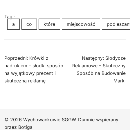
Tagi:
a
co
które
miejscowość
podleszan
Nawigacja
Poprzedni:
Krówki z
Następny:
Słodycze
wpisu
nadrukiem – słodki sposób
Reklamowe – Skuteczny
na wyjątkowy prezent i
Sposób na Budowanie
skuteczną reklamę
Marki
© 2026 Wychowankowie SGGW. Dumnie wspierany
przez
Botiga