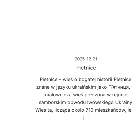
Przejdź
do
treści
2025-12-21
Pietnice
Pietnice – wieś o bogatej historii Pietnice
znane w języku ukraińskim jako П’ятниця, 
malownicza wieś położona w rejonie
samborskim obwodu lwowskiego Ukrainy
Wieś ta, licząca około 710 mieszkańców, l
[…]