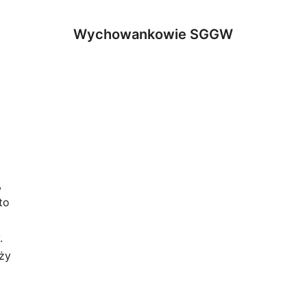
Wychowankowie SGGW
,
to
.
eży