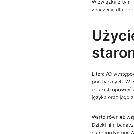
W związku z tym l
znaczenie dla po
Użyci
staro
Litera Ꜵ występowa
praktycznych. W e
epickich opowieśc
języka oraz jego 
Warto również wsp
Dzięki nim badacz
staronordyjskim. A