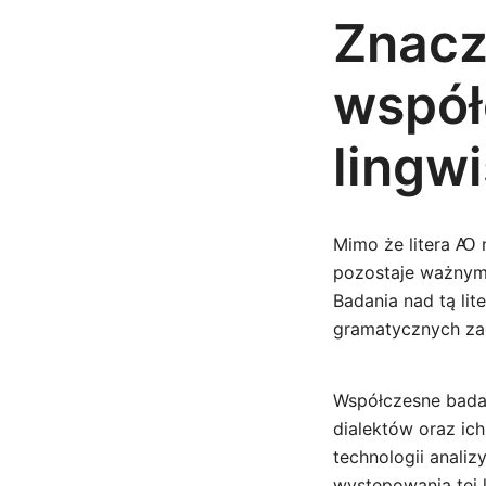
Znacz
współ
lingwi
Mimo że litera Ꜵ 
pozostaje ważnym 
Badania nad tą li
gramatycznych za
Współczesne bada
dialektów oraz ic
technologii anali
występowania tej 