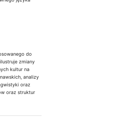
stosowanego do
ilustruje zmiany
ych kultur na
nawskich, analizy
ngwistyki oraz
w oraz struktur