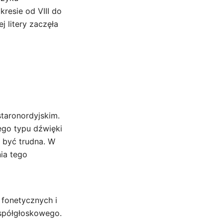
resie od VIII do
j litery zaczęła
staronordyjskim.
ego typu dźwięki
e być trudna. W
ia tego
 fonetycznych i
spółgłoskowego.