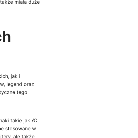
 także miała duże
ch
ch, jak i
w, legend oraz
tyczne tego
aki takie jak Ꜵ.
zne stosowane w
tery, ale także