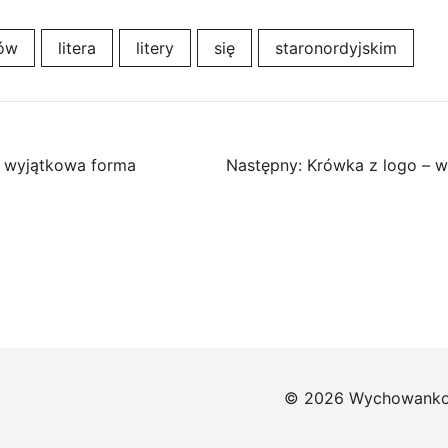
ów
litera
litery
się
staronordyjskim
– wyjątkowa forma
Następny:
Krówka z logo – w
© 2026 Wychowankow