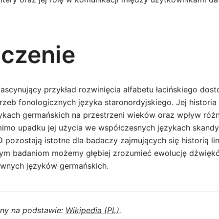
czenie
fascynujący przykład rozwinięcia alfabetu łacińskiego do
zeb fonologicznych języka staronordyjskiego. Jej historia 
kach germańskich na przestrzeni wieków oraz wpływ różn
imo upadku jej użycia we współczesnych językach skandy
 pozostają istotne dla badaczy zajmujących się historią li
 tym badaniom możemy głębiej zrozumieć ewolucję dźwiękó
wnych języków germańskich.
ony na podstawie:
Wikipedia (PL)
.