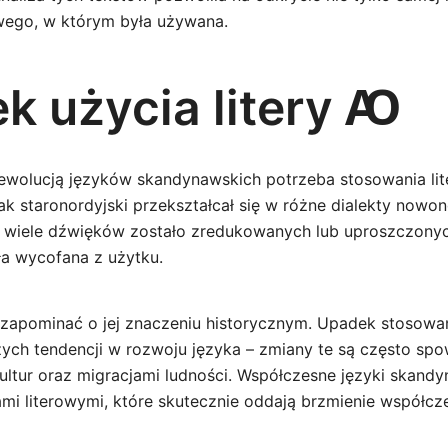
wego, w którym była używana.
k użycia litery Ꜵ
 ewolucją języków skandynawskich potrzeba stosowania li
ak staronordyjski przekształcał się w różne dialekty nowo
, wiele dźwięków zostało zredukowanych lub uproszczonych.
ła wycofana z użytku.
zapominać o jej znaczeniu historycznym. Upadek stosowani
ych tendencji w rozwoju języka – zmiany te są często s
ltur oraz migracjami ludności. Współczesne języki skandy
ami literowymi, które skutecznie oddają brzmienie współc