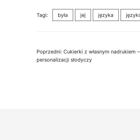
Tagi:
była
jej
języka
język
Nawigacja
Poprzedni:
Cukierki z własnym nadrukiem 
personalizacji słodyczy
wpisu