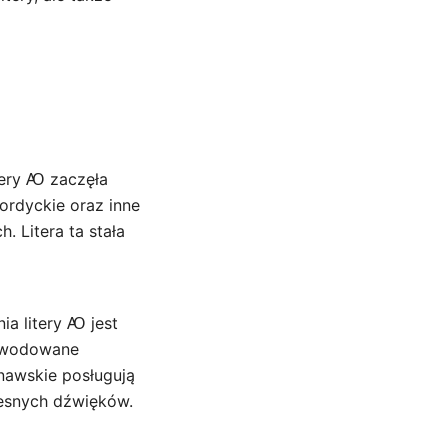
tery Ꜵ zaczęła
nordyckie oraz inne
 Litera ta stała
a litery Ꜵ jest
powodowane
nawskie posługują
zesnych dźwięków.