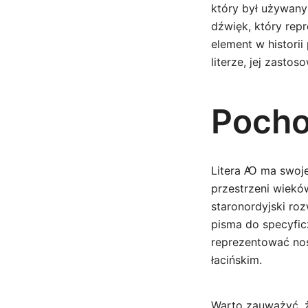
który był używany
dźwięk, który rep
element w historii
literze, jej zast
Pochod
Litera Ꜵ ma swoje
przestrzeni wiekó
staronordyjski ro
pisma do specyfic
reprezentować nos
łacińskim.
Warto zauważyć, ż