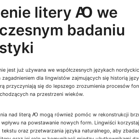
enie litery Ꜵ we
czesnym badaniu
styki
nie jest już używana we współczesnych językach nordyckich,
zagadnieniem dla lingwistów zajmujących się historią jęz
terą przyczyniają się do lepszego zrozumienia procesów fo
chodzących na przestrzeni wieków.
nia nad literą Ꜵ mogą również pomóc w rekonstrukcji br
h wpływu na powstawanie nowych form. Lingwiści korzysta
zy tekstu oraz przetwarzania języka naturalnego, aby zbad
litery oraz jej rolę w komunikacji między użytkownikami d