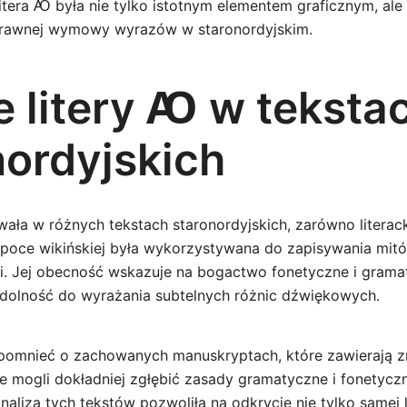
itera Ꜵ była nie tylko istotnym elementem graficznym, ale
prawnej wymowy wyrazów w staronordyjskim.
e litery Ꜵ w teksta
nordyjskich
ła w różnych tekstach staronordyjskich, zarówno literacki
poce wikińskiej była wykorzystywana do zapisywania mitó
i. Jej obecność wskazuje na bogactwo fonetyczne i grama
zdolność do wyrażania subtelnych różnic dźwiękowych.
omnieć o zachowanych manuskryptach, które zawierają zn
e mogli dokładniej zgłębić zasady gramatyczne i fonetyc
naliza tych tekstów pozwoliła na odkrycie nie tylko samej li