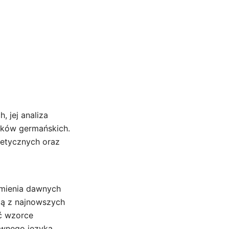
 jej analiza
yków germańskich.
netycznych oraz
zmienia dawnych
ją z najnowszych
ać wzorce
awnego języka