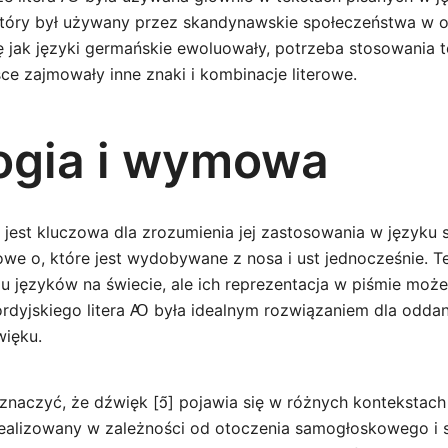
który był używany przez skandynawskie społeczeństwa w ok
 jak języki germańskie ewoluowały, potrzeba stosowania te
jsce zajmowały inne znaki i kombinacje literowe.
ogia i wymowa
 jest kluczowa dla zrozumienia jej zastosowania w języku 
sowe o, które jest wydobywane z nosa i ust jednocześnie. T
lu języków na świecie, ale ich reprezentacja w piśmie moż
rdyjskiego litera Ꜵ była idealnym rozwiązaniem dla oddan
więku.
znaczyć, że dźwięk [ɔ̃] pojawia się w różnych kontekstach
ealizowany w zależności od otoczenia samogłoskowego i 