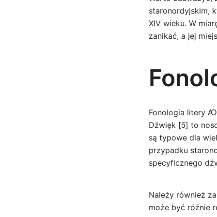
staronordyjskim, 
XIV wieku. W miarę
zanikać, a jej mie
Fonol
Fonologia litery Ꜵ
Dźwięk [ɔ̃] to no
są typowe dla wie
przypadku starono
specyficznego dź
Należy również za
może być różnie r