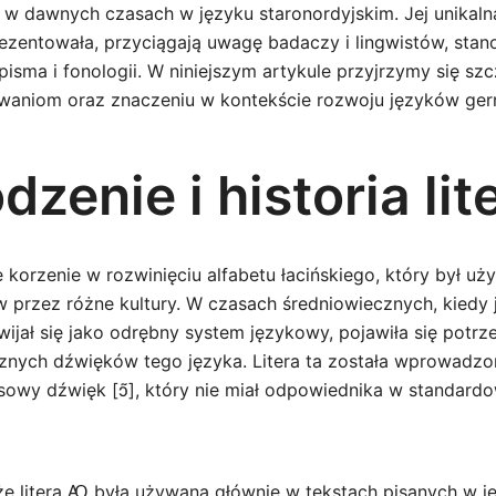
 w dawnych czasach w języku staronordyjskim. Jej unikaln
rezentowała, przyciągają uwagę badaczy i lingwistów, sta
 pisma i fonologii. W niniejszym artykule przyjrzymy się sz
osowaniom oraz znaczeniu w kontekście rozwoju języków ge
zenie i historia li
 korzenie w rozwinięciu alfabetu łacińskiego, który był u
w przez różne kultury. W czasach średniowiecznych, kiedy 
zwijał się jako odrębny system językowy, pojawiła się potr
znych dźwięków tego języka. Litera ta została wprowadzo
owy dźwięk [ɔ̃], który nie miał odpowiednika w standard
e litera Ꜵ była używana głównie w tekstach pisanych w j