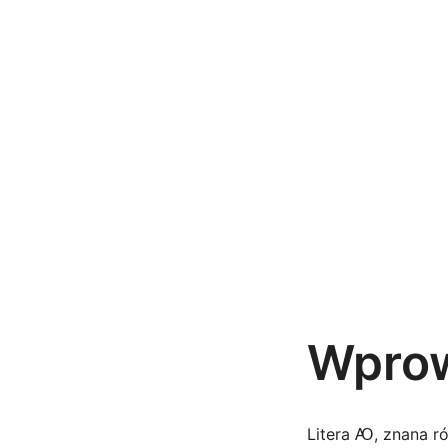
Przejdź
do
treści
Wprow
Litera Ꜵ, znana ró