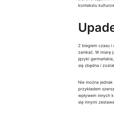
kontekstu kulturo
Upade
Z biegiem czasu i
zanikać. W miarę j
języki germańskie
się zbędna i zosta
Nie można jednak 
przykładem szersz
wpływem innych ku
się innymi zestaw