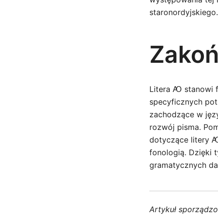
staronordyjskiego.
Zakoń
Litera Ꜵ stanowi 
specyficznych potr
zachodzące w języ
rozwój pisma. Pom
dotyczące litery Ꜵ
fonologią. Dzięki
gramatycznych da
Artykuł sporządz