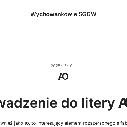
Wychowankowie SGGW
2025-12-10
Ꜵ
adzenie do litery
wnież jako ꜵ, to interesujący element rozszerzonego alfab