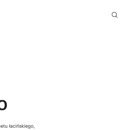
 Ꜵ
etu łacińskiego,